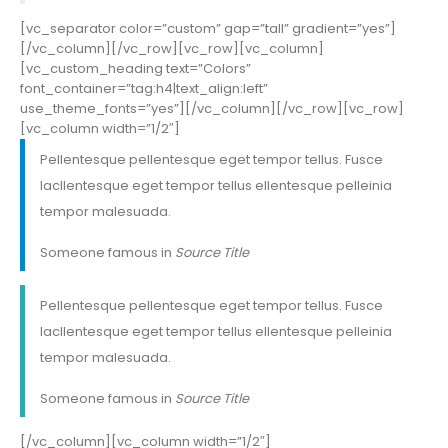
[vc_separator color=”custom” gap=”tall” gradient=”yes”]
[/vc_column][/vc_row][vc_row][vc_column]
[vc_custom_heading text=”Colors”
font_container=”tag:h4|text_align:left”
use_theme_fonts=”yes”][/vc_column][/vc_row][vc_row]
[vc_column width=”1/2″]
Pellentesque pellentesque eget tempor tellus. Fusce
lacllentesque eget tempor tellus ellentesque pelleinia
tempor malesuada.
Someone famous in
Source Title
Pellentesque pellentesque eget tempor tellus. Fusce
lacllentesque eget tempor tellus ellentesque pelleinia
tempor malesuada.
Someone famous in
Source Title
[/vc_column][vc_column width=”1/2″]