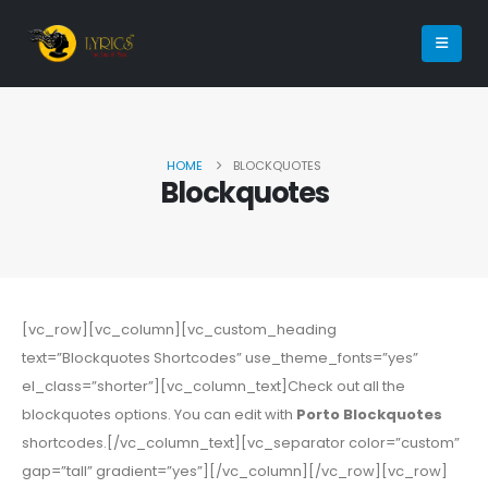
HOME
BLOCKQUOTES
Blockquotes
[vc_row][vc_column][vc_custom_heading
text=”Blockquotes Shortcodes” use_theme_fonts=”yes”
el_class=”shorter”][vc_column_text]Check out all the
blockquotes options. You can edit with
Porto Blockquotes
shortcodes.[/vc_column_text][vc_separator color=”custom”
gap=”tall” gradient=”yes”][/vc_column][/vc_row][vc_row]