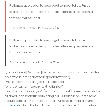
Pellentesque pellentesque eget tempor tellus. Fusce
lacllentesque eget tempor tellus ellentesque pelleinia
tempor malesuada.
Someone famous in
Source Title
Pellentesque pellentesque eget tempor tellus. Fusce
lacllentesque eget tempor tellus ellentesque pelleinia
tempor malesuada.
Someone famous in
Source Title
[/vc_column][/vc_row][vc_row][vc_column][vc_separator
color=”custom” gap=”tall” gradient=”yes”]
[vc_custom_heading text=”Inside Text”
font_container=”tag:h4|text_align:left”
use_theme_fonts=”yes”][vc_column_text]Lorem ipsum dolor
sit amet, consectetur adipiscing elit. Curabitur pellentesque
neque eget diam posuere porta. Quisque ut nulla at nunc
vehicula
lacinia. Proin adipiscing porta tellus, ut feugiat nibh