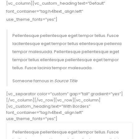
[vc_column][vc_custom_heading text=”Default”
font_container=”tag:h4|text_align:left”
use_theme_fonts=”yes”]
Pellentesque pellentesque eget tempor tellus. Fusce
lacllentesque eget tempor tellus ellentesque pelleinia
tempor malesuada. Pellentesque pellentesque eget
tempor tellus ellentesque pellentesque eget tempor
tellus. Fusce lacinia tempor malesuada.
Someone famous in
Source Title
[vc_separator color=”custom” gap=”tall” gradient=”yes”]
[/vc_column][/vc_row][vc_row][vc_column]
[vc_custom_heading text=”With Borders”
font_container=”tag:h4|text_align:left”
use_theme_fonts=”yes”]
Pellentesque pellentesque eget tempor tellus. Fusce