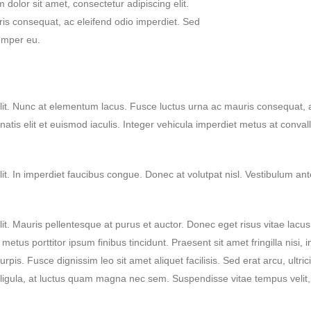
olor sit amet, consectetur adipiscing elit.
s consequat, ac eleifend odio imperdiet. Sed
emper eu.
elit. Nunc at elementum lacus. Fusce luctus urna ac mauris consequat, 
s elit et euismod iaculis. Integer vehicula imperdiet metus at convalli
t. In imperdiet faucibus congue. Donec at volutpat nisl. Vestibulum ante 
it. Mauris pellentesque at purus et auctor. Donec eget risus vitae lacu
etus porttitor ipsum finibus tincidunt. Praesent sit amet fringilla nisi, i
is. Fusce dignissim leo sit amet aliquet facilisis. Sed erat arcu, ultri
nt ligula, at luctus quam magna nec sem. Suspendisse vitae tempus velit