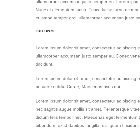
ullamcorper accumsan justo semper eu. Lorem ipsum d
Nunc at elementum lacus. Fusce luctus urna ac mauri
euismod tempor orci, ullamcorper accumsan justo s
FOLLOW ME
Lorem ipsum dolor sit amet, consectetur adipiscing 
ullamcorper accumsan justo semper eu. Donec venenati
tincidunt.
Lorem ipsum dolor sit amet, consectetur adipiscing eli
posuere cubilia Curae; Maecenas risus dui.
Lorem ipsum dolor sit amet, consectetur adipiscing el
nec sagittis augue mollis sit amet. Pellentesque vitae m
dictum felis tempor nec. Maecenas eget fermentum turp
bibendum, ex id dapibus fringilla, nisl quam tincidu