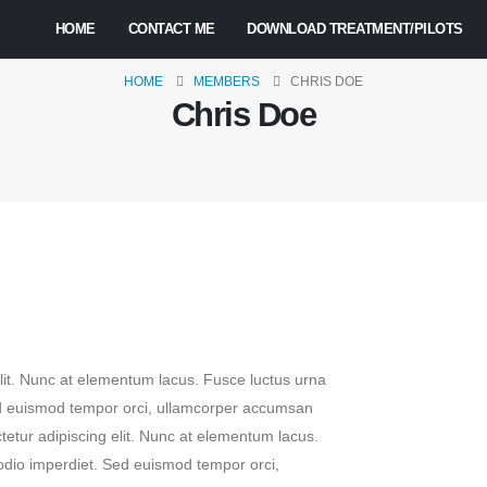
HOME
CONTACT ME
DOWNLOAD TREATMENT/PILOTS
HOME
MEMBERS
CHRIS DOE
Chris Doe
lit. Nunc at elementum lacus. Fusce luctus urna
ed euismod tempor orci, ullamcorper accumsan
etur adipiscing elit. Nunc at elementum lacus.
odio imperdiet. Sed euismod tempor orci,